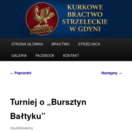
Przeskocz
do
tekstu
Kurkowe Bractwo Strzeleckie w
Gdyni
Główne
STRONA GŁÓWNA
BRACTWO
STRZELNICA
menu
GALERIA
FACEBOOK
KONTAKT
Nawigacja
←
Poprzedni
Następny
→
wpisu
Turniej o „Bursztyn
Bałtyku”
Opublikowany