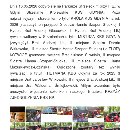
Dnia 16.05.2026 odbyło się na Parkurze Strzeleckim przy II LO w
Gdyni Strzelanie Królewskie KBS GDYNIA. Poza
najważniejszym strzelaniem o tytuł KRÓLA KBS GDYNIA na rok
2026 (zaszczyt ten przypadł Siostrze Hannie Szapert-Stuckiej, I
Rycerz Brat Andrzej Giecewicz, II Rycerz Brat Andrzej Lik)
rywalizowaliśmy w Strzelaniach o tytuł MISTRZA KBS GDYNIA
(zwyciężył Brat Andrzej Lik, II miejsce Siostra Dorota
Witkowska, III miejsce Siostra Hanna Szapert-Stucka) i o ZŁOTĄ
KOTWICE (pierwsze miejsce Brat Łukasz Śliwiński, II miejsce
Siostra Hanna Szapert-Stucka, III miejsce Siostra Liliana
Mazurkiewicz-Łozińska). Ogłoszone zostały też wyniki
rywalizacji o tytuł HETMANA KBS Gdynia za rok 2025 (I
miejsce Brat Jarosław Witkowski, II miejsce Brat Andrzej Lik, III
miejsce Brat Waldemar Śmiejkowski). Miłym akcentem było
uroczyste wręczenie członkom naszego Bractwa KRZYŻY
ZJEDNOCZENIA KBS RP.