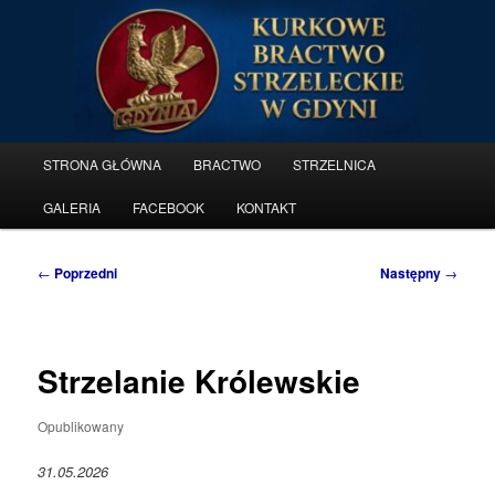
Przeskocz
do
tekstu
Kurkowe Bractwo Strzeleckie w
Gdyni
Główne
STRONA GŁÓWNA
BRACTWO
STRZELNICA
menu
GALERIA
FACEBOOK
KONTAKT
Nawigacja
←
Poprzedni
Następny
→
wpisu
Strzelanie Królewskie
Opublikowany
31.05.2026